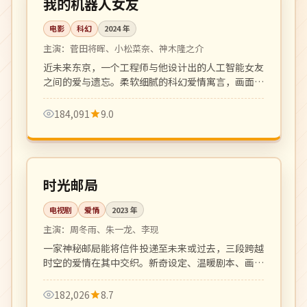
我的机器人女友
电影
科幻
2024
年
主演：
菅田将晖、小松菜奈、神木隆之介
近未来东京，一个工程师与他设计出的人工智能女友
之间的爱与遗忘。柔软细腻的科幻爱情寓言，画面唯
美。
184,091
9.0
全 24 集
完结
中国
时光邮局
电视剧
爱情
2023
年
主演：
周冬雨、朱一龙、李现
一家神秘邮局能将信件投递至未来或过去，三段跨越
时空的爱情在其中交织。新奇设定、温暖剧本、画面
唯美。
182,026
8.7