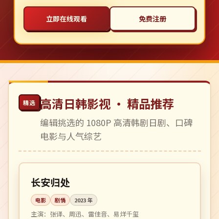
立即在线观看
免费注册
高清日韩影视 · 精品推荐
精选
编辑挑选的 1080P 高清韩剧日剧、口碑
电影与人气综艺
148 分钟
4K
中国
长安归处
电影
剧情
2023
年
主演：
张译、周迅、雷佳音、易烊千玺