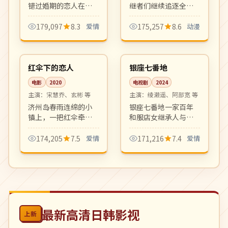
错过婚期的恋人在中
继者们继续追逐全国
秋月圆夜重新审视感
大赛梦想。承袭经典
情。剧情舒缓写实，
作品热血气质、画面
179,097
8.3
爱情
175,257
8.6
动漫
摄影细腻浪漫，是适
分镜上乘的运动番新
99:47
04:15
合成熟观众的中秋档
作。
高分
热播
爱情片。
韩国
日本
红伞下的恋人
银座七番地
电影
2020
电视剧
2024
主演：
宋慧乔、玄彬 等
主演：
绫濑遥、阿部宽 等
济州岛春雨连绵的小
银座七番地一家百年
镇上，一把红伞牵起
和服店女继承人与设
了两段错位的人生。
计师的现代职场爱
怀旧氛围浓郁，配乐
情。优雅怀旧氛围、
174,205
7.5
爱情
171,216
7.4
爱情
与摄影均富有诗意。
剧本扎实，是冬档高
品质日剧。
最新高清日韩影视
上新