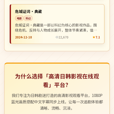
NEW
中国
危城证词·典藏
电影
科幻
危城证词·典藏是一部以科幻为核心的影视作品，围
绕危机、反转与人物成长展开，整体节奏紧凑，值得
推荐观看。
2024-12-18
22,670
7.1
为什么选择「高清日韩影视在线观
看」平台？
我们专注为日韩剧迷打造的高清影视观看平台，1080P
蓝光画质搭配中文字幕同步上线，让每一次追剧体验都
清晰、流畅、沉浸。