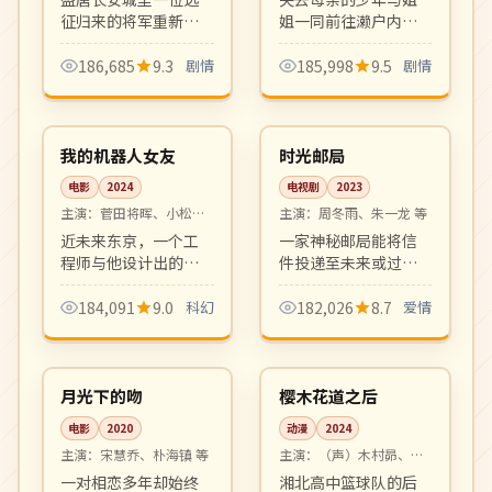
征归来的将军重新寻
姐一同前往濑户内海
回家与人的意义。气
寻找母亲遗物。海
势恢宏的古装历史正
风、岛屿、小巷里的
186,685
9.3
剧情
185,998
9.5
剧情
剧，画面与配乐均为
家族温情，是是枝裕
99:42
24:47
顶级制作。
和式家族电影的延
4K
完结
续。
日本
中国
我的机器人女友
时光邮局
电影
2024
电视剧
2023
主演：
菅田将晖、小松菜
主演：
周冬雨、朱一龙 等
奈 等
近未来东京，一个工
一家神秘邮局能将信
程师与他设计出的人
件投递至未来或过
工智能女友之间的爱
去，三段跨越时空的
与遗忘。柔软细腻的
爱情在其中交织。新
184,091
9.0
科幻
182,026
8.7
爱情
科幻爱情寓言，画面
奇设定、温暖剧本、
99:24
12:16
唯美。
画面唯美。
高分
连载中
韩国
日本
月光下的吻
樱木花道之后
电影
2020
动漫
2024
主演：
宋慧乔、朴海镇 等
主演：
（声）木村昴、神
谷浩史 等
一对相恋多年却始终
湘北高中篮球队的后