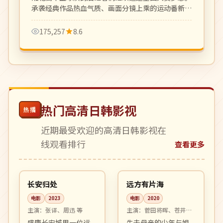
承袭经典作品热血气质、画面分镜上乘的运动番新
作。
175,257
8.6
热门高清日韩影视
热播
近期最受欢迎的高清日韩影视在
线观看排行
查看更多
99:57
99:49
4K
高分
中国
日本
长安归处
远方有片海
电影
2023
电影
2020
主演：
张译、周迅 等
主演：
菅田将晖、苍井优
等
盛唐长安城里一位远
失去母亲的少年与姐