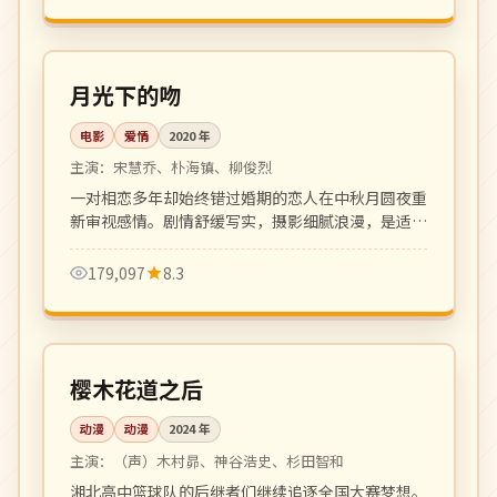
108 分钟
高分
韩国
月光下的吻
电影
爱情
2020
年
主演：
宋慧乔、朴海镇、柳俊烈
一对相恋多年却始终错过婚期的恋人在中秋月圆夜重
新审视感情。剧情舒缓写实，摄影细腻浪漫，是适合
成熟观众的中秋档爱情片。
179,097
8.3
更新至 12 集
连载中
日本
樱木花道之后
动漫
动漫
2024
年
主演：
（声）木村昴、神谷浩史、杉田智和
湘北高中篮球队的后继者们继续追逐全国大赛梦想。