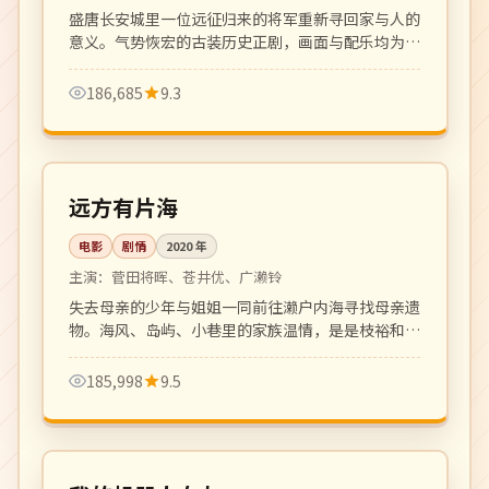
盛唐长安城里一位远征归来的将军重新寻回家与人的
意义。气势恢宏的古装历史正剧，画面与配乐均为顶
级制作。
186,685
9.3
120 分钟
高分
日本
远方有片海
电影
剧情
2020
年
主演：
菅田将晖、苍井优、广濑铃
失去母亲的少年与姐姐一同前往濑户内海寻找母亲遗
物。海风、岛屿、小巷里的家族温情，是是枝裕和式
家族电影的延续。
185,998
9.5
125 分钟
4K
日本